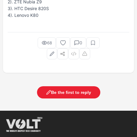
2). ZTE Nubia Z9
3). HTC Desire 820S
4). Lenovo K80
0
68
Be the first to reply